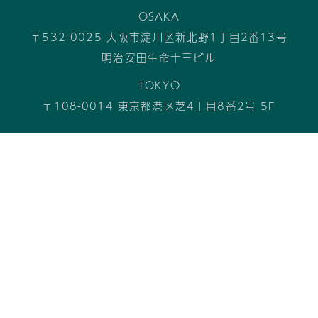
OSAKA
〒532-0025 大阪市淀川区新北野1丁目2番13号
明治安田生命十三ビル
TOKYO
〒108-0014 東京都港区芝4丁目8番2号 5F
数字で見る髙松エステート
私たちのサービス
ごあいさつ
会社概要
採用情報
お問い合わせ