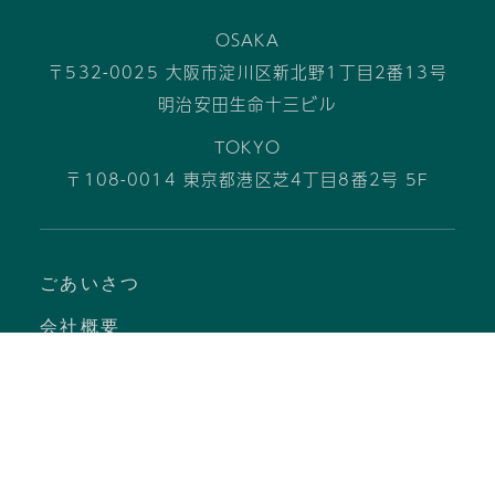
OSAKA
〒532-0025 大阪市淀川区新北野1丁目2番13号
明治安田生命十三ビル
TOKYO
〒108-0014 東京都港区芝4丁目8番2号 5F
ごあいさつ
会社概要
入居者様はこちら
数字で見る髙松エステート
私たちのサービス