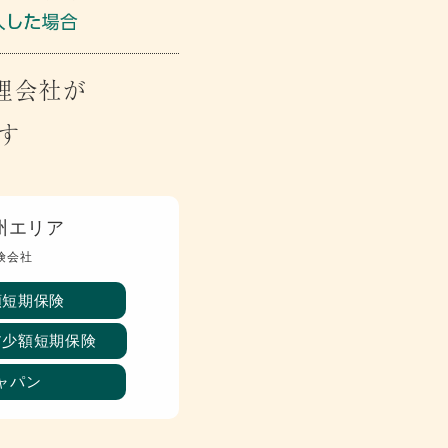
管理会社が
す
州エリア
険会社
額短期保険
ア
少額短期保険
ャパン