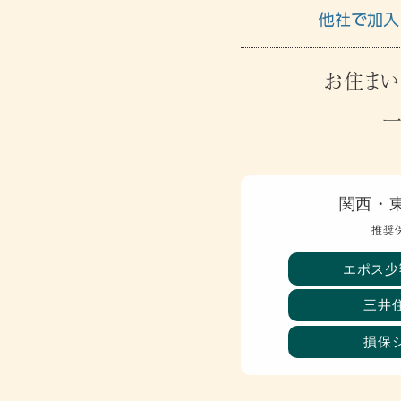
お住まい
関西・
推奨
エポス少
三井
損保