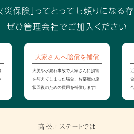
火災保険」って
とっても頼りになる
ぜひ管理会社でご加入ください
大家さんへ賠償を補償
損
火災や水漏れ事故で大家さんに損害
や
を与えてしまった場合、お部屋の原
状回復のための費用を補償します!
合
髙松エステートでは